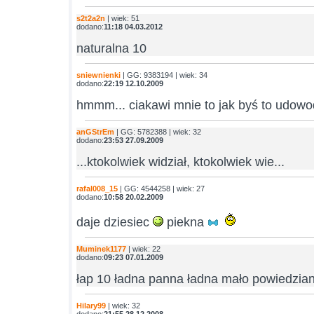
s2t2a2n
| wiek: 51
dodano:
11:18 04.03.2012
naturalna 10
sniewnienki
| GG: 9383194 | wiek: 34
dodano:
22:19 12.10.2009
hmmm... ciakawi mnie to jak byś to udowo
anGStrEm
| GG: 5782388 | wiek: 32
dodano:
23:53 27.09.2009
...ktokolwiek widział, ktokolwiek wie...
rafal008_15
| GG: 4544258 | wiek: 27
dodano:
10:58 20.02.2009
daje dziesiec
piekna
Muminek1177
| wiek: 22
dodano:
09:23 07.01.2009
łap 10 ładna panna ładna mało powiedzia
Hilary99
| wiek: 32