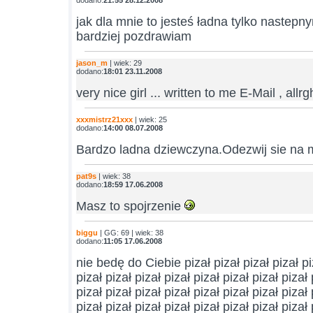
dodano:
21:55 28.12.2008
jak dla mnie to jesteś ładna tylko nastep
bardziej pozdrawiam
jason_m
| wiek: 29
dodano:
18:01 23.11.2008
very nice girl ... written to me E-Mail , allrgh
xxxmistrz21xxx
| wiek: 25
dodano:
14:00 08.07.2008
Bardzo ladna dziewczyna.Odezwij sie na m
pat9s
| wiek: 38
dodano:
18:59 17.06.2008
Masz to spojrzenie
biggu
| GG: 69 | wiek: 38
dodano:
11:05 17.06.2008
nie bedę do Ciebie pizał pizał pizał pizał piz
pizał pizał pizał pizał pizał pizał pizał pizał 
pizał pizał pizał pizał pizał pizał pizał pizał 
pizał pizał pizał pizał pizał pizał pizał pizał 