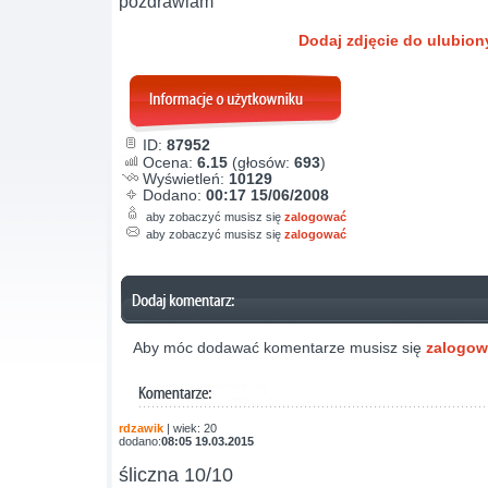
pozdrawiam
Dodaj zdjęcie do ulubio
ID:
87952
Ocena:
6.15
(głosów:
693
)
Wyświetleń:
10129
Dodano:
00:17 15/06/2008
aby zobaczyć musisz się
zalogować
aby zobaczyć musisz się
zalogować
Aby móc dodawać komentarze musisz się
zalogo
rdzawik
| wiek: 20
dodano:
08:05 19.03.2015
śliczna 10/10