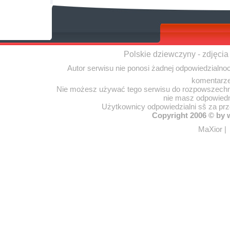
Polskie dziewczyny - zdjęcia
Autor serwisu nie ponosi żadnej odpowiedzialno
komentarze
Nie możesz używać tego serwisu do rozpowszechnia
nie masz odpowiedn
Użytkownicy odpowiedzialni sš za pr
Copyright 2006 © by
MaXior
|