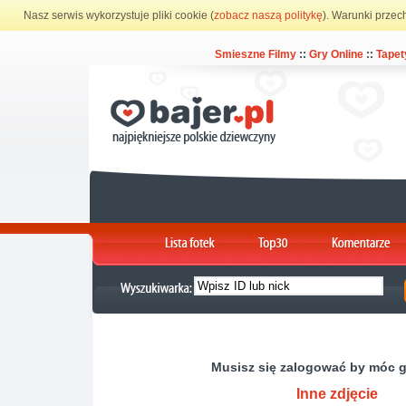
Nasz serwis wykorzystuje pliki cookie (
zobacz naszą politykę
). Warunki przec
Smieszne Filmy
::
Gry Online
::
Tapet
Musisz się zalogować by móc 
Inne zdjęcie