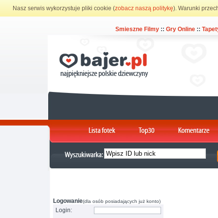
Nasz serwis wykorzystuje pliki cookie (
zobacz naszą politykę
). Warunki przec
Smieszne Filmy
::
Gry Online
::
Tapet
Logowanie
(dla osób posiadających już konto)
Login: