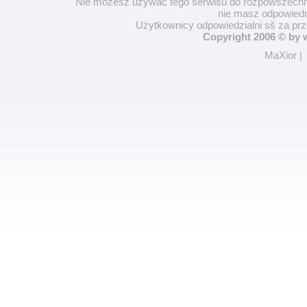
Nie możesz używać tego serwisu do rozpowszechnia
nie masz odpowiedn
Użytkownicy odpowiedzialni sš za pr
Copyright 2006 © by
MaXior
|