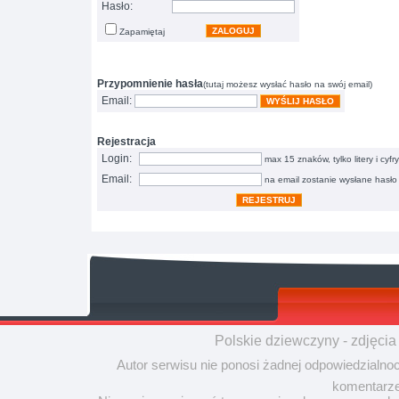
Hasło:
ZALOGUJ
Zapamiętaj
Przypomnienie hasła
(tutaj możesz wysłać hasło na swój email)
Email:
WYŚLIJ HASŁO
Rejestracja
Login:
max 15 znaków, tylko litery i cyfry
Email:
na email zostanie wysłane hasło
REJESTRUJ
Polskie dziewczyny - zdjęcia
Autor serwisu nie ponosi żadnej odpowiedzialno
komentarze