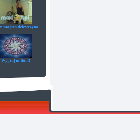
iatająca dziewczyna
Wygraj milion!!