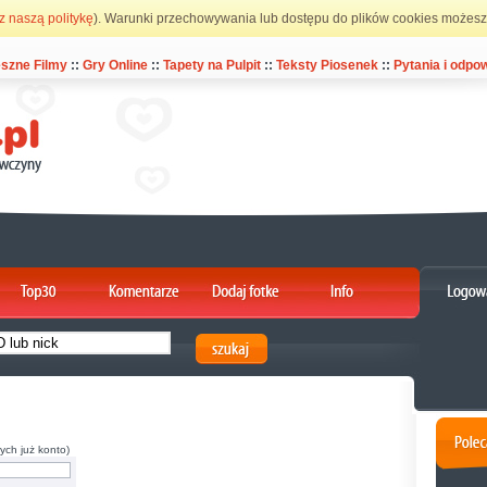
z naszą politykę
). Warunki przechowywania lub dostępu do plików cookies możesz 
szne Filmy
::
Gry Online
::
Tapety na Pulpit
::
Teksty Piosenek
::
Pytania i odpow
ych już konto)