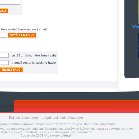
GUJ
Wym
ożesz wysłać hasło na swój email)
WYŚLIJ HASŁO
max 15 znaków, tylko litery i cyfry
na email zostanie wysłane hasło
REJESTRUJ
Polskie dziewczyny - zdjęcia polskich dziewczyn
 ponosi żadnej odpowiedzialnoci za zamieszczone zdjęcia, dane oraz komentarze.
isu do rozpowszechniania lub ściągania materiałów do których nie masz odpowiednich praw.
Użytkownicy odpowiedzialni sš za przestrzeganie tych warunków.
Copyright 2006 © by
www.bajer.pl