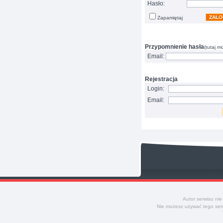
Hasło:
ZALO
Zapamiętaj
Przypomnienie hasła
(tutaj m
Email:
Rejestracja
Login:
Email:
Autor serwisu nie
Nie możesz używać tego serw