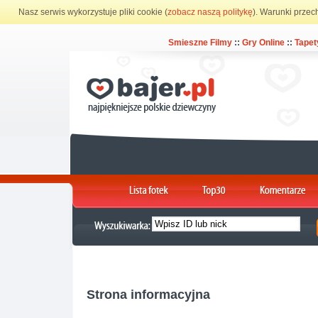
Nasz serwis wykorzystuje pliki cookie (
zobacz naszą politykę
). Warunki przec
Smieszne Filmy
::
Gry Online
::
Tapet
Strona informacyjna