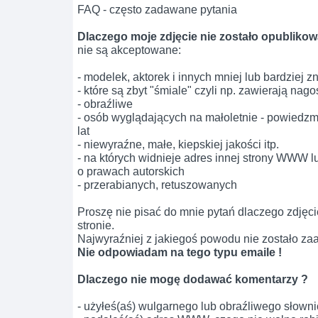
FAQ - często zadawane pytania
Dlaczego moje zdjęcie nie zostało opubliko
nie są akceptowane:
- modelek, aktorek i innych mniej lub bardziej 
- które są zbyt "śmiale" czyli np. zawierają nago
- obraźliwe
- osób wyglądających na małoletnie - powiedzmy
lat
- niewyraźne, małe, kiepskiej jakości itp.
- na których widnieje adres innej strony WWW lu
o prawach autorskich
- przerabianych, retuszowanych
Proszę nie pisać do mnie pytań dlaczego zdjęcie
stronie.
Najwyraźniej z jakiegoś powodu nie zostało z
Nie odpowiadam na tego typu emaile !
Dlaczego nie mogę dodawać komentarzy ?
- użyłeś(aś) wulgarnego lub obraźliwego słown