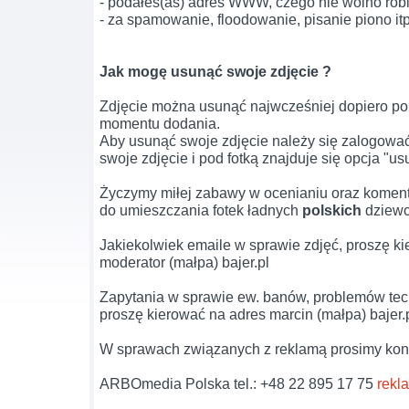
- podałeś(aś) adres WWW, czego nie wolno rob
- za spamowanie, floodowanie, pisanie piono itp
Jak mogę usunąć swoje zdjęcie ?
Zdjęcie można usunąć najwcześniej dopiero po
momentu dodania.
Aby usunąć swoje zdjęcie należy się zalogować
swoje zdjęcie i pod fotką znajduje się opcja "us
Życzymy miłej zabawy w ocenianiu oraz komen
do umieszczania fotek ładnych
polskich
dziewc
Jakiekolwiek emaile w sprawie zdjęć, proszę k
moderator (małpa) bajer.pl
Zapytania w sprawie ew. banów, problemów tech
proszę kierować na adres marcin (małpa) bajer.
W sprawach związanych z reklamą prosimy kont
ARBOmedia Polska tel.: +48 22 895 17 75
rekl