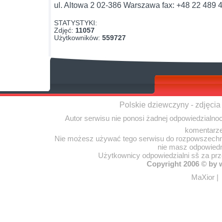
ul. Altowa 2 02-386 Warszawa fax: +48 22 489 
STATYSTYKI:
Zdjęć:
11057
Użytkowników:
559727
Polskie dziewczyny - zdjęcia
Autor serwisu nie ponosi żadnej odpowiedzialno
komentarze
Nie możesz używać tego serwisu do rozpowszechnia
nie masz odpowiedn
Użytkownicy odpowiedzialni sš za pr
Copyright 2006 © by
MaXior
|