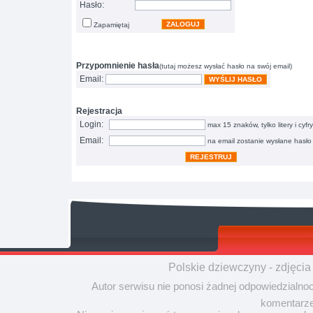
Hasło:
ZALOGUJ
Zapamiętaj
Przypomnienie hasła
(tutaj możesz wysłać hasło na swój email)
Email:
WYŚLIJ HASŁO
Rejestracja
Login:
max 15 znaków, tylko litery i cyfry
Email:
na email zostanie wysłane hasło
REJESTRUJ
Polskie dziewczyny - zdjęcia
Autor serwisu nie ponosi żadnej odpowiedzialno
komentarze