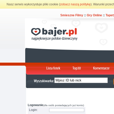
Nasz serwis wykorzystuje pliki cookie (
zobacz naszą politykę
). Warunki przec
Smieszne Filmy
::
Gry Online
::
Tapet
Logowanie
(dla osób posiadających już konto)
Login: