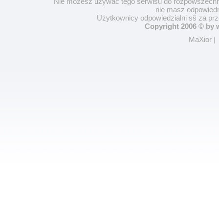
Nie możesz używać tego serwisu do rozpowszechnia
nie masz odpowiedn
Użytkownicy odpowiedzialni sš za pr
Copyright 2006 © by
MaXior
|