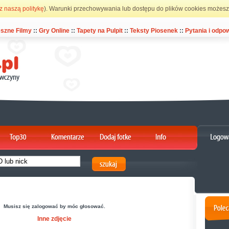
z naszą politykę
). Warunki przechowywania lub dostępu do plików cookies możesz 
szne Filmy
::
Gry Online
::
Tapety na Pulpit
::
Teksty Piosenek
::
Pytania i odpow
Musisz się zalogować by móc głosować.
Inne zdjęcie