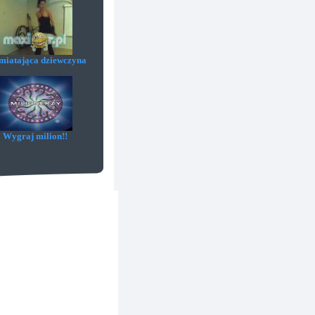
iatająca dziewczyna
Wygraj milion!!