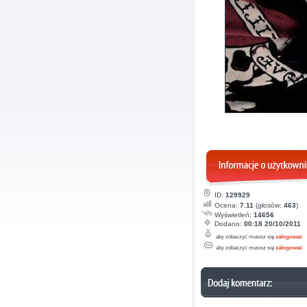
ID:
129929
Ocena:
7.11
(głosów:
463
)
Wyświetleń:
14656
Dodano:
00:18 20/10/2011
aby zobaczyć musisz się
zalogować
aby zobaczyć musisz się
zalogować