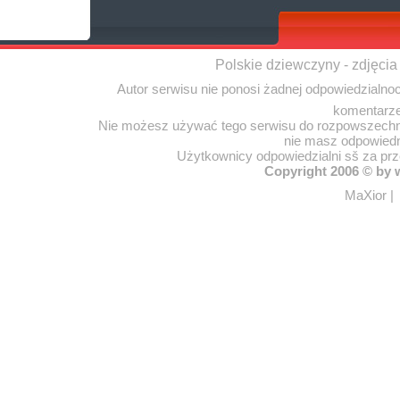
Polskie dziewczyny - zdjęcia
Autor serwisu nie ponosi żadnej odpowiedzialno
komentarze
Nie możesz używać tego serwisu do rozpowszechnia
nie masz odpowiedn
Użytkownicy odpowiedzialni sš za pr
Copyright 2006 © by
MaXior
|