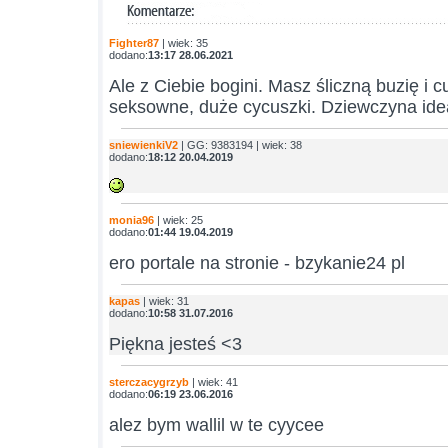
Fighter87
| wiek: 35
dodano:
13:17 28.06.2021
Ale z Ciebie bogini. Masz śliczną buzię i 
seksowne, duże cycuszki. Dziewczyna ide
sniewienkiV2
| GG: 9383194 | wiek: 38
dodano:
18:12 20.04.2019
monia96
| wiek: 25
dodano:
01:44 19.04.2019
ero portale na stronie - bzykanie24 pl
kapas
| wiek: 31
dodano:
10:58 31.07.2016
Piękna jesteś <3
sterczacygrzyb
| wiek: 41
dodano:
06:19 23.06.2016
alez bym wallil w te cyycee