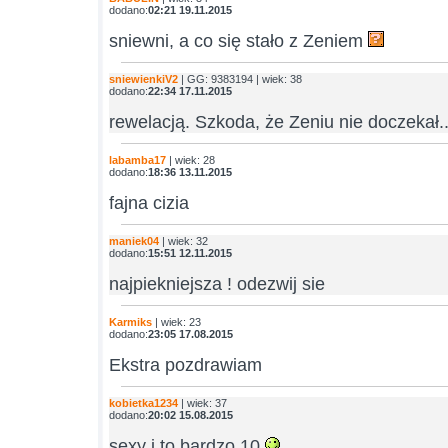
dodano:
02:21 19.11.2015
sniewni, a co się stało z Zeniem
sniewienkiV2
| GG: 9383194 | wiek: 38
dodano:
22:34 17.11.2015
rewelacją. Szkoda, że Zeniu nie doczekał.
labamba17
| wiek: 28
dodano:
18:36 13.11.2015
fajna cizia
maniek04
| wiek: 32
dodano:
15:51 12.11.2015
najpiekniejsza ! odezwij sie
Karmiks
| wiek: 23
dodano:
23:05 17.08.2015
Ekstra pozdrawiam
kobietka1234
| wiek: 37
dodano:
20:02 15.08.2015
sexy i to bardzo 10