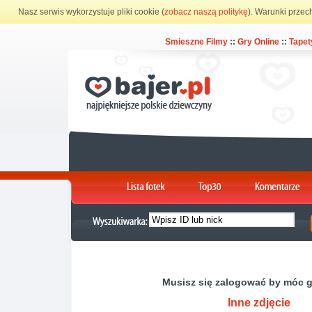
Nasz serwis wykorzystuje pliki cookie (
zobacz naszą politykę
). Warunki przec
Smieszne Filmy
::
Gry Online
::
Tapet
Musisz się zalogować by móc 
Inne zdjęcie