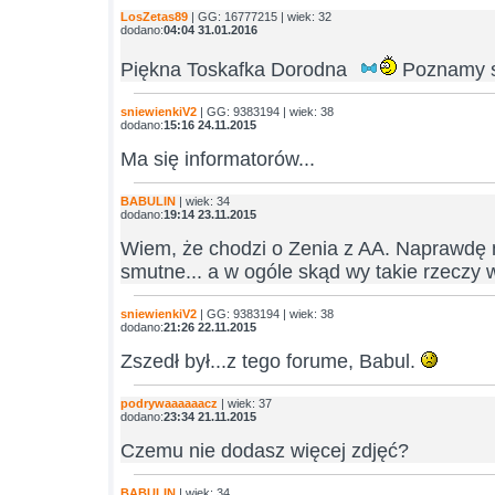
LosZetas89
| GG: 16777215 | wiek: 32
dodano:
04:04 31.01.2016
Piękna Toskafka Dorodna
Poznamy s
sniewienkiV2
| GG: 9383194 | wiek: 38
dodano:
15:16 24.11.2015
Ma się informatorów...
BABULIN
| wiek: 34
dodano:
19:14 23.11.2015
Wiem, że chodzi o Zenia z AA. Naprawdę n
smutne... a w ogóle skąd wy takie rzeczy 
sniewienkiV2
| GG: 9383194 | wiek: 38
dodano:
21:26 22.11.2015
Zszedł był...z tego forume, Babul.
podrywaaaaaacz
| wiek: 37
dodano:
23:34 21.11.2015
Czemu nie dodasz więcej zdjęć?
BABULIN
| wiek: 34