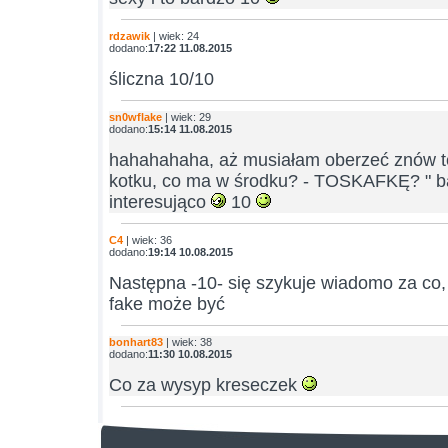
rdzawik
| wiek: 24
dodano:
17:22 11.08.2015
śliczna 10/10
sn0wflake
| wiek: 29
dodano:
15:14 11.08.2015
hahahahaha, aż musiałam oberzeć znów 
kotku, co ma w środku? - TOSKAFKĘ? " b
interesująco
10
C4
| wiek: 36
dodano:
19:14 10.08.2015
Następna -10- się szykuje wiadomo za co, 
fake może być
bonhart83
| wiek: 38
dodano:
11:30 10.08.2015
Co za wysyp kreseczek