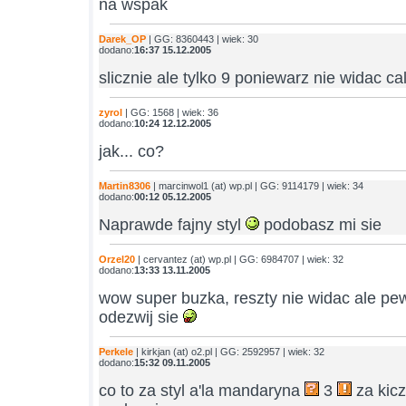
na wspak
Darek_OP
| GG: 8360443 | wiek: 30
dodano:
16:37 15.12.2005
slicznie ale tylko 9 poniewarz nie widac ca
zyrol
| GG: 1568 | wiek: 36
dodano:
10:24 12.12.2005
jak... co?
Martin8306
| marcinwol1 (at) wp.pl | GG: 9114179 | wiek: 34
dodano:
00:12 05.12.2005
Naprawde fajny styl
podobasz mi sie
Orzel20
| cervantez (at) wp.pl | GG: 6984707 | wiek: 32
dodano:
13:33 13.11.2005
wow super buzka, reszty nie widac ale pe
odezwij sie
Perkele
| kirkjan (at) o2.pl | GG: 2592957 | wiek: 32
dodano:
15:32 09.11.2005
co to za styl a'la mandaryna
3
za kicz