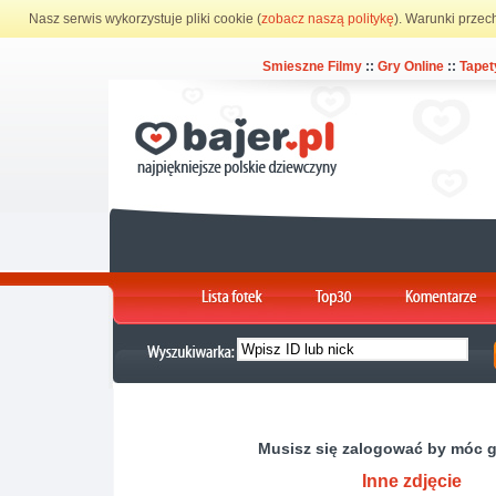
Nasz serwis wykorzystuje pliki cookie (
zobacz naszą politykę
). Warunki przec
Smieszne Filmy
::
Gry Online
::
Tapet
Musisz się zalogować by móc 
Inne zdjęcie