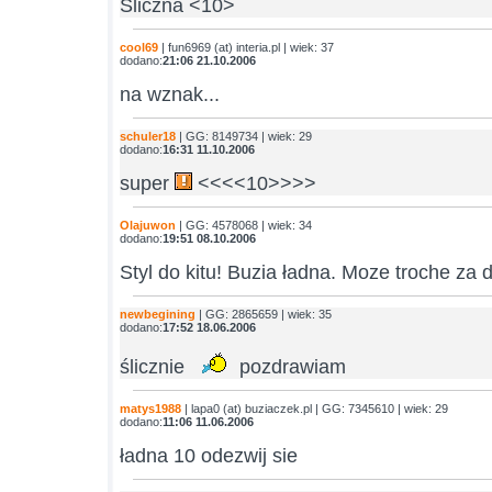
Sliczna <10>
cool69
| fun6969 (at) interia.pl | wiek: 37
dodano:
21:06 21.10.2006
na wznak...
schuler18
| GG: 8149734 | wiek: 29
dodano:
16:31 11.10.2006
super
<<<<10>>>>
Olajuwon
| GG: 4578068 | wiek: 34
dodano:
19:51 08.10.2006
Styl do kitu! Buzia ładna. Moze troche za 
newbegining
| GG: 2865659 | wiek: 35
dodano:
17:52 18.06.2006
ślicznie
pozdrawiam
matys1988
| lapa0 (at) buziaczek.pl | GG: 7345610 | wiek: 29
dodano:
11:06 11.06.2006
ładna 10 odezwij sie