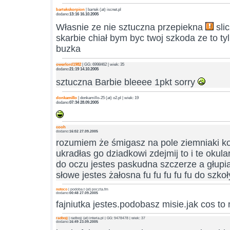
bartekskorpion
| bartek (at) iscnet.pl
dodano:
13:16 16.10.2005
Własnie ze nie sztuczna przepiekna
slic
skarbie chiał bym byc twoj szkoda ze to t
buzka
owerlord1982
| GG: 6998462 | wiek: 35
dodano:
21:19 14.10.2005
sztuczna Barbie bleeee 1pkt sorry
donkamillo
| donkamillo-25 (at) o2.pl | wiek: 19
dodano:
07:34 28.09.2005
cooh
dodano:
16:02 27.09.2005
rozumiem że śmigasz na pole ziemniaki k
ukradłas go dziadkowi zdejmij to i te okular
do oczu jestes paskudna szczerze a głupi
słowe jestes żałosna fu fu fu fu fu do szko
notoco
| podoba.t (at) poczta.fm
dodano:
00:48 27.09.2005
fajniutka jestes.podobasz misie.jak cos t
radbojj
| radbojj (at) interia.pl | GG: 9478478 | wiek: 37
dodano:
16:49 23.09.2005