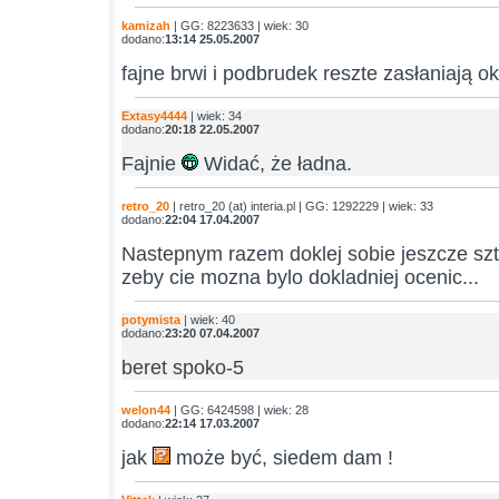
kamizah
| GG: 8223633 | wiek: 30
dodano:
13:14 25.05.2007
fajne brwi i podbrudek reszte zasłaniają oku
Extasy4444
| wiek: 34
dodano:
20:18 22.05.2007
Fajnie
Widać, że ładna.
retro_20
| retro_20 (at) interia.pl | GG: 1292229 | wiek: 33
dodano:
22:04 17.04.2007
Nastepnym razem doklej sobie jeszcze sz
zeby cie mozna bylo dokladniej ocenic...
potymista
| wiek: 40
dodano:
23:20 07.04.2007
beret spoko-5
welon44
| GG: 6424598 | wiek: 28
dodano:
22:14 17.03.2007
jak
może być, siedem dam !