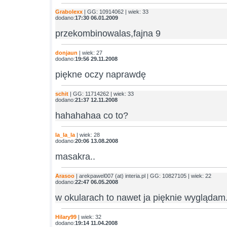
Grabolexx
| GG: 10914062 | wiek: 33
dodano:
17:30 06.01.2009
przekombinowalas,fajna 9
donjaun
| wiek: 27
dodano:
19:56 29.11.2008
piękne oczy naprawdę
schit
| GG: 11714262 | wiek: 33
dodano:
21:37 12.11.2008
hahahahaa co to?
la_la_la
| wiek: 28
dodano:
20:06 13.08.2008
masakra..
Arasoo
| arekpawel007 (at) interia.pl | GG: 10827105 | wiek: 22
dodano:
22:47 06.05.2008
w okularach to nawet ja pięknie wyglądam..
Hilary99
| wiek: 32
dodano:
19:14 11.04.2008