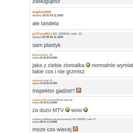
zasługujesz
mayhem666
dodano:
19:51 03.11.2005
ale tandeta
poTFoor4891
| GG: 3269638 | wiek: 33
dodano:
02:09 02.11.2005
sam plastyk
ksiezniczka_22
dodano:
22:28 30.10.2005
jaka z ciebie ziomalka
normalnie wymia
takie cos i nie grzmisz
mrtomek
| wiek: 31
dodano:
14:45 26.10.2005
Inspektor gadżet?
zawiastun18
| zwiastun18 (at) interia.pl
dodano:
15:18 21.10.2005
za duzo MTV
wow
telekawa
| telekawa (at) poczta.onet.pl | GG: 3432561 | wiek: 37
dodano:
08:16 17.10.2005
moze cos wiecej