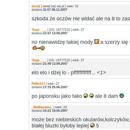
wuujt
| woojt (at) wp.pl | wiek: 32
dodano:
11:57 08.12.2007
szkoda że oczów nie widać ale na 8 to za
Yopp____
| GG: 16777215 | wiek: 27
dodano:
21:57 13.09.2007
no nienawidzę takiej mody
a szerzy się 
Yopp____
| GG: 16777215 | wiek: 27
dodano:
21:49 13.09.2007
elo elo i dżej lo - pffffffffffff... <1>
PeReS17
| wiek: 27
dodano:
17:15 25.06.2007
po japonsku jako tako
ale 8 dam
_NieBanalna_
| wiek: 29
dodano:
10:21 19.06.2007
może bez niebieskich okularów,kolczyków,
białej bluzki byłoby lepiej
5