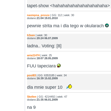
tapet-show <hahahahahahahahahahaha>
nastepna_prosze
| GG: 112 | wiek: 30
dodano:
21:04 19.01.2010
pewnie strita ma i dla tego w okularach
h3xen
| wiek: 30
dodano:
20:24 06.07.2009
ladna.. Voting: [8]
ania11474
| wiek: 25
dodano:
18:07 28.05.2009
FUU tapeciara
pool83
| GG: 6353185 | wiek: 34
dodano:
16:39 15.02.2009
dla mnie super 10
Skellen
| GG: 4214492 | wiek: 47
dodano:
21:35 06.01.2009
na 9