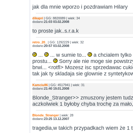
jak dla mnie wporzo i pozdrawiam Hilary
dikapri
| GG: 8820089 | wiek: 34
dodano:
21:03 03.02.2008
to proste jak..s.r.a.k
retro_20_
| GG: 1292229 | wiek: 32
dodano:
20:57 03.02.2008
...
... w sumie to...
a chcialem tylko
prostu...
Sorry ale nie moge sie powstrzym
brwi... <rotfl> Mozesz isc sprzedawac cuki
tak jak ty skladaja sie glownie z syntetykow
Kamciu86
| GG: 4517941 | wiek: 31
dodano:
21:40 19.01.2008
Blonde_Stranger>> zmuszony jestem tudzi
aczkolwiek 1 byłoby chyba trochę za mało
Blonde_Stranger
| wiek: 28
dodano:
23:25 13.12.2007
tragedia,w takich przypadkach wiem że 1 t