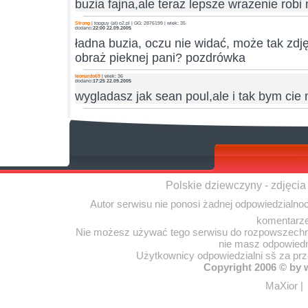
buzia fajna,ale teraz lepsze wrazenie robi
Strong
| topguy (at) o2.pl | GG: 2876199 | wiek: 35
dodano:
22:00 22.09.2005
ładna buzia, oczu nie widać, może tak zdj
obraż pieknej pani? pozdrówka
leonardo69
| wiek: 36
dodano:
17:25 22.09.2005
wygladasz jak sean poul,ale i tak bym cie
Polskie dziewczyny - zdjęcia
Autor serwisu nie ponosi żadnej odpowiedzialno
komentarze
Nie możesz używać tego serwisu do rozpowszechnia
nie masz odpowiedn
Użytkownicy odpowiedzialni sš za pr
Copyright 2006 © by
MaXior
|