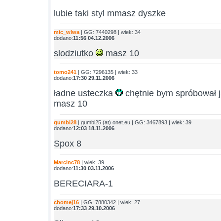
lubie taki styl mmasz dyszke
mic_wlwa
| GG: 7440298 | wiek: 34
dodano:
11:56 04.12.2006
slodziutko
masz 10
tomo241
| GG: 7296135 | wiek: 33
dodano:
17:30 29.11.2006
ładne usteczka
chętnie bym spróbował 
masz 10
gumbi28
| gumbi25 (at) onet.eu | GG: 3467893 | wiek: 39
dodano:
12:03 18.11.2006
Spox 8
Marcinc78
| wiek: 39
dodano:
11:30 03.11.2006
BERECIARA-1
chomej16
| GG: 7880342 | wiek: 27
dodano:
17:33 29.10.2006