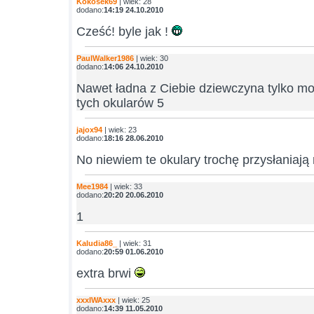
Kokosek69
| wiek: 28
dodano:
14:19 24.10.2010
Cześć! byle jak !
PaulWalker1986
| wiek: 30
dodano:
14:06 24.10.2010
Nawet ładna z Ciebie dziewczyna tylko mo
tych okularów 5
jajox94
| wiek: 23
dodano:
18:16 28.06.2010
No niewiem te okulary trochę przysłaniają
Mee1984
| wiek: 33
dodano:
20:20 20.06.2010
1
Kaludia86_
| wiek: 31
dodano:
20:59 01.06.2010
extra brwi
xxxIWAxxx
| wiek: 25
dodano:
14:39 11.05.2010