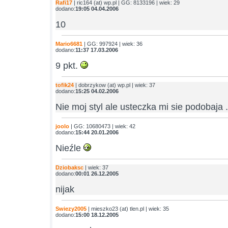
Rafi17
| ric164 (at) wp.pl | GG: 8133196 | wiek: 29
dodano:
19:05 04.04.2006
10
Mario6681
| GG: 997924 | wiek: 36
dodano:
11:37 17.03.2006
9 pkt.
tofik24
| dobrzykow (at) wp.pl | wiek: 37
dodano:
15:25 04.02.2006
Nie moj styl ale usteczka mi sie podobaja .
joolo
| GG: 10680473 | wiek: 42
dodano:
15:44 20.01.2006
Nieźle
Dziobaksc
| wiek: 37
dodano:
00:01 26.12.2005
nijak
Swiezy2005
| mieszko23 (at) tlen.pl | wiek: 35
dodano:
15:00 18.12.2005