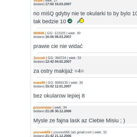
Vittek
| wiek: 27
dodano:
17:50 10.03.2007
no miśQ gdyby nie te okularki to by bylo 
tak bedzie 10
060606
| GG: 121025 | wiek: 30
dodano:
16:56 08.03.2007
prawie cie nie widać
Joncek
| GG: 394724 | wiek: 33
dodano:
12:42 04.02.2007
za ostry makijaż =4=
mate99
| GG: 8069135 | wiek: 30
dodano:
15:02 12.01.2007
bez okularow lepiej 8
przemislaw
| wiek: 34
dodano:
21:26 30.12.2006
Mysle ze fajna lask az Ciebie Misiu ; )
youvee666
| youvee666 (at) gmail.com | wiek: 32
dodano:
21:42 21.12.2006